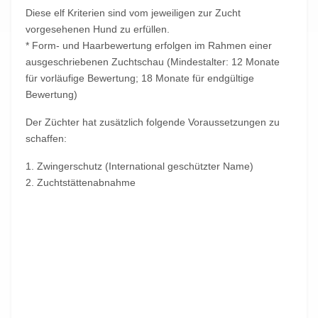
Diese elf Kriterien sind vom jeweiligen zur Zucht
vorgesehenen Hund zu erfüllen.
* Form- und Haarbewertung erfolgen im Rahmen einer
ausgeschriebenen Zuchtschau (Mindestalter: 12 Monate
für vorläufige Bewertung; 18 Monate für endgültige
Bewertung)
Der Züchter hat zusätzlich folgende Voraussetzungen zu
schaffen:
1. Zwingerschutz (International geschützter Name)
2. Zuchtstättenabnahme
Vorheriger Beitrag: Mein Pudelpointer
Nächster Beitrag:
Zurück
Weiter