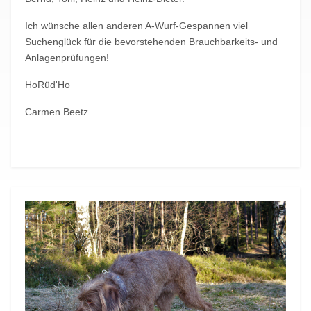
Ich wünsche allen anderen A-Wurf-Gespannen viel
Suchenglück für die bevorstehenden Brauchbarkeits- und
Anlagenprüfungen!
HoRüd'Ho
Carmen Beetz
Vorheriger Beitrag: Röntgenuntersuchung bei Ailsbacher Anni
Nächster Beitr
Zurück
Weiter