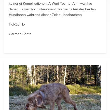
keinerlei Komplikationen. A-Wurf Tochter Anni war live
dabei. Es war hochinteressant das Verhalten der beiden
Hündinnen während dieser Zeit zu beobachten.
HoRüd'Ho
Carmen Beetz
Vorheriger Beitrag: Ailsbacher voran!
Nächster Beitrag:
Zurück
Weiter